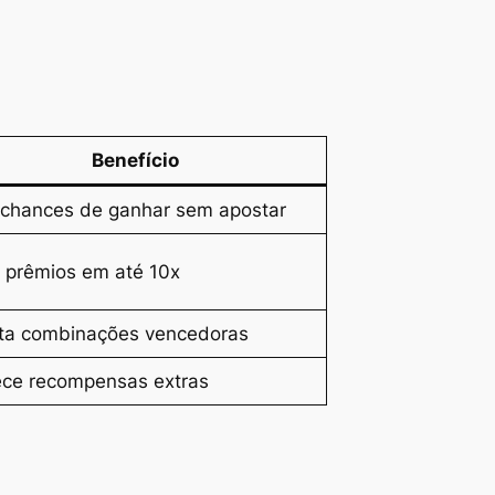
Benefício
 chances de ganhar sem apostar
a prêmios em até 10x
lita combinações vencedoras
ece recompensas extras