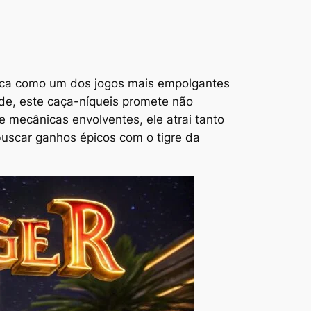
ca como um dos jogos mais empolgantes
dade, este caça-níqueis promete não
 mecânicas envolventes, ele atrai tanto
buscar ganhos épicos com o tigre da