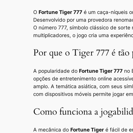
O
Fortune Tiger 777
é um caça-níqueis on
Desenvolvido por uma provedora renomada,
O número 777, símbolo clássico de sorte 
multiplicadores, o jogo cria uma experiê
Por que o Tiger 777 é tão 
A popularidade do
Fortune Tiger 777
no B
opções de entretenimento online acessíve
amplo. A temática asiática, com seus sí
com dispositivos móveis permite jogar e
Como funciona a jogabili
A mecânica do
Fortune Tiger
é fácil de 