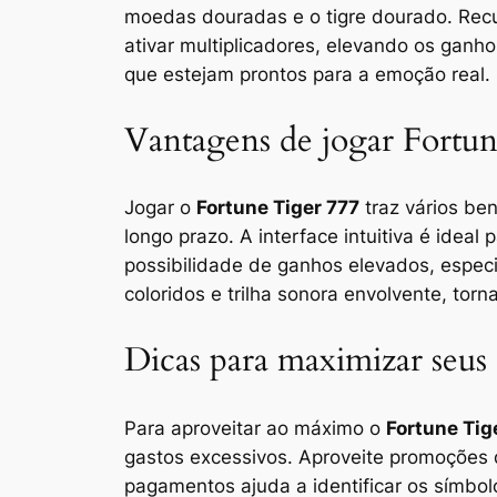
moedas douradas e o tigre dourado. Recu
ativar multiplicadores, elevando os ganho
que estejam prontos para a emoção real.
Vantagens de jogar Fortu
Jogar o
Fortune Tiger 777
traz vários ben
longo prazo. A interface intuitiva é idea
possibilidade de ganhos elevados, especi
coloridos e trilha sonora envolvente, tor
Dicas para maximizar seus
Para aproveitar ao máximo o
Fortune Tig
gastos excessivos. Aproveite promoções 
pagamentos ajuda a identificar os símbol