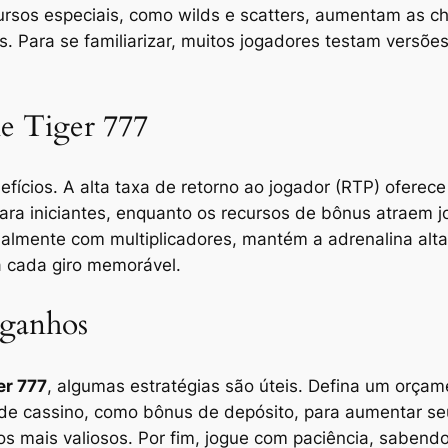
rsos especiais, como wilds e scatters, aumentam as cha
s. Para se familiarizar, muitos jogadores testam versões
ne Tiger 777
efícios. A alta taxa de retorno ao jogador (RTP) ofere
l para iniciantes, enquanto os recursos de bônus atraem 
almente com multiplicadores, mantém a adrenalina alta.
na cada giro memorável.
 ganhos
er 777
, algumas estratégias são úteis. Defina um orçame
de cassino, como bônus de depósito, para aumentar se
os mais valiosos. Por fim, jogue com paciência, sabendo