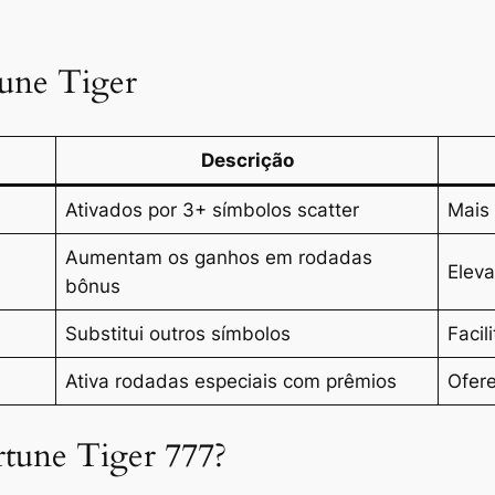
tune Tiger
Descrição
Ativados por 3+ símbolos scatter
Mais
Aumentam os ganhos em rodadas
Elev
bônus
Substitui outros símbolos
Faci
Ativa rodadas especiais com prêmios
Ofer
tune Tiger 777?