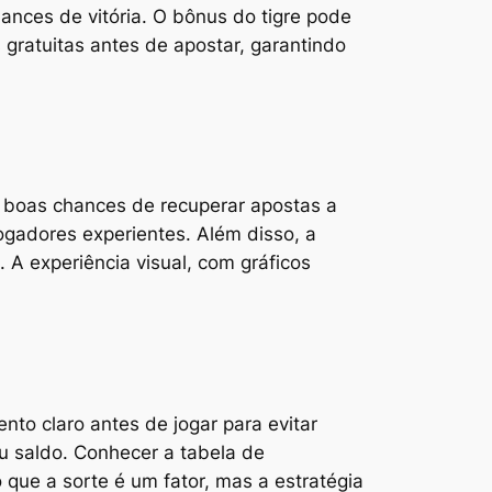
nces de vitória. O bônus do tigre pode
 gratuitas antes de apostar, garantindo
ce boas chances de recuperar apostas a
jogadores experientes. Além disso, a
 A experiência visual, com gráficos
nto claro antes de jogar para evitar
u saldo. Conhecer a tabela de
 que a sorte é um fator, mas a estratégia