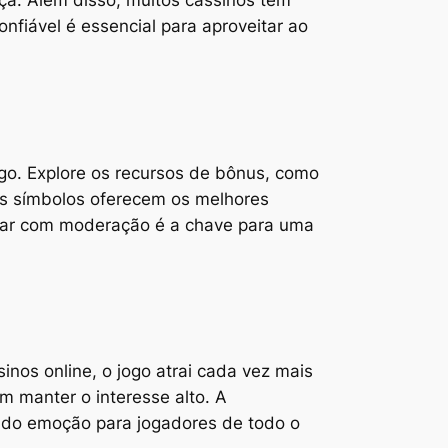
ça. Além disso, muitos cassinos têm
fiável é essencial para aproveitar ao
go. Explore os recursos de bônus, como
ais símbolos oferecem os melhores
Jogar com moderação é a chave para uma
nos online, o jogo atrai cada vez mais
m manter o interesse alto. A
endo emoção para jogadores de todo o