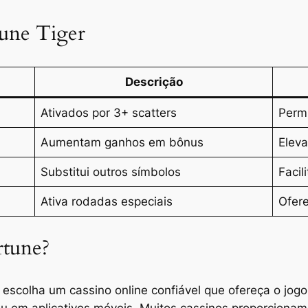
tune Tiger
Descrição
Ativados por 3+ scatters
Permi
Aumentam ganhos em bônus
Eleva
Substitui outros símbolos
Faci
Ativa rodadas especiais
Ofer
rtune?
, escolha um cassino online confiável que ofereça o jogo