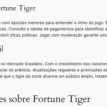
ortune Tiger
 com apostas menores para entender o ritmo do jogo. E
icas. Consulte a tabela de pagamentos para identificar s
obrir dicas práticas. Jogar com moderação garante uma 
il
no mercado brasileiro. Com o crescimento dos cassinos 
ncial de prêmios. Atualizações regulares e promoções d
 que o tigre da sorte alcance um público amplo, traz
es sobre Fortune Tiger