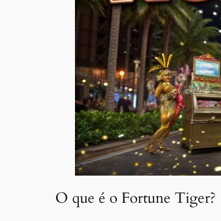
O que é o Fortune Tiger?