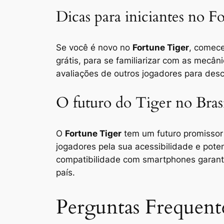
Dicas para iniciantes no F
Se você é novo no
Fortune Tiger
, comece
grátis, para se familiarizar com as mecân
avaliações de outros jogadores para desc
O futuro do Tiger no Bras
O
Fortune Tiger
tem um futuro promissor 
jogadores pela sua acessibilidade e pote
compatibilidade com smartphones garante
país.
Perguntas Frequent