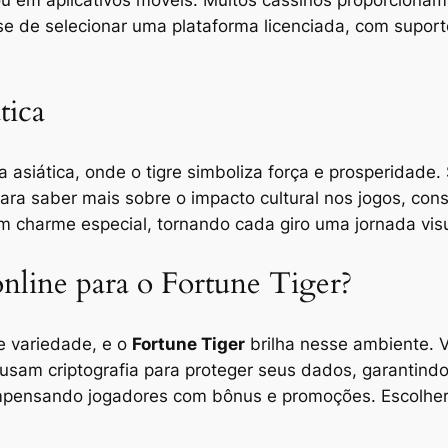
u em aplicativos móveis. Muitos cassinos proporciona
-se de selecionar uma plataforma licenciada, com supor
tica
ura asiática, onde o tigre simboliza força e prosperida
ra saber mais sobre o impacto cultural nos jogos, con
um charme especial, tornando cada giro uma jornada vis
online para o Fortune Tiger?
e variedade, e o
Fortune Tiger
brilha nesse ambiente. 
 usam criptografia para proteger seus dados, garantind
pensando jogadores com bônus e promoções. Escolher u