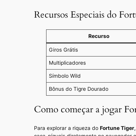
Recursos Especiais do For
Recurso
Giros Grátis
Multiplicadores
Símbolo Wild
Bônus do Tigre Dourado
Como começar a jogar Fo
Para explorar a riqueza do
Fortune Tiger