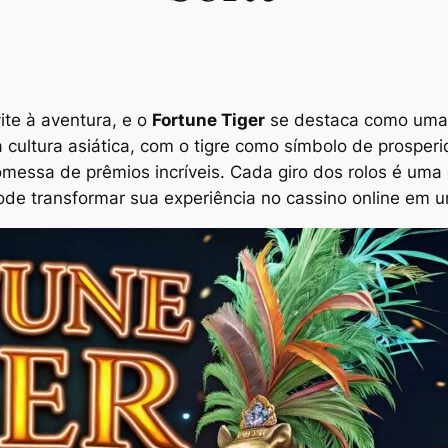
ite à aventura, e o
Fortune Tiger
se destaca como uma 
ca cultura asiática, com o tigre como símbolo de prospe
omessa de prêmios incríveis. Cada giro dos rolos é uma 
ode transformar sua experiência no cassino online em